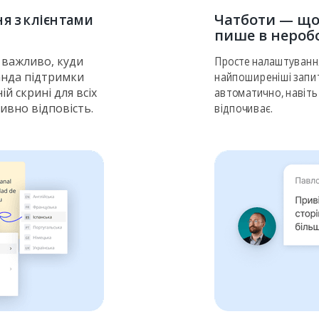
я з клієнтами
Чатботи — щоб
пише в нероб
е важливо, куди
Просте налаштування
анда підтримки
найпоширеніші запит
й скрині для всіх
автоматично, навіть
тивно відповість.
відпочиває.