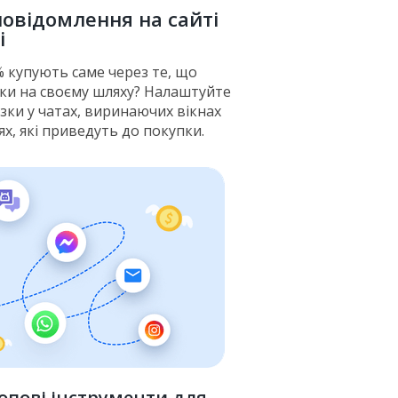
повідомлення на сайті
і
% купують саме через те, що
ки на своєму шляху? Налаштуйте
зки у чатах, виринаючих вікнах
ях, які приведуть до покупки.
топові інструменти для