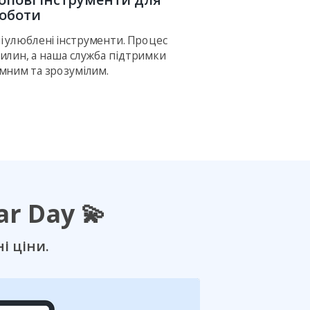
оботи
і улюблені інструменти. Процес
вилин, а наша служба підтримки
мним та зрозумілим.
r Day 💫
і ціни.