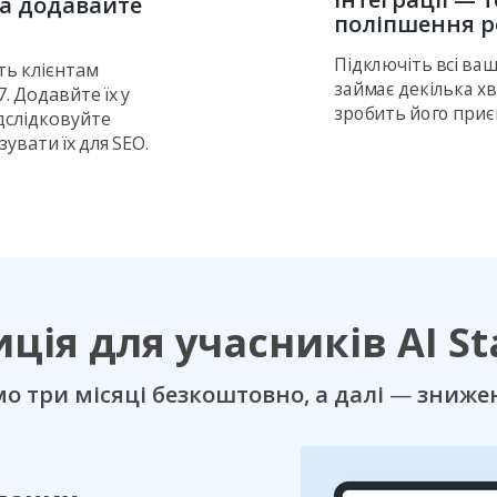
та додавайте
поліпшення р
Підключіть всі ваш
ть клієнтам
займає декілька х
. Додавйте їх у
зробить його приє
ідслідковуйте
увати їх для SEO.
ція для учасників AI Sta
о три місяці безкоштовно, а далі
—
знижен