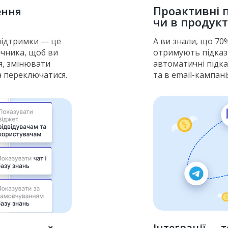
Проактивні 
ення
чи в продукт
 підтримки — це
А ви знали, що 70
ічника, щоб ви
отримують підказ
я, змінювати
автоматичні підка
а переключатися.
та в email-кампані
Інтеграції — 