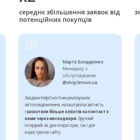
cереднє збільшення заявок від
з
потенційних покупців
Марта Бондаренко
Менеджер з
обслуговування
@shop.lenovo.ua
Завдяки HelpCrunch ми реалізували
автоповідомлення, налаштували звітність
і
заохотили більше клієнтів на контакт з
нами через месенджери.
Зручний
інтерфейс як для операторів, так і для
користувачів сайту.