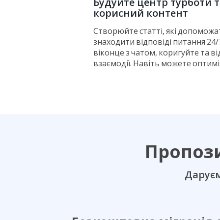
Будуйте центр турботи 
корисний контент
Створюйте статті, які допоможа
знаходити відповіді питання 24/7
віконце з чатом, коригуйте та в
взаємодії. Навіть можете оптиміз
Пропози
Д
аруєм