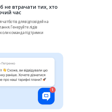
 не втрачати тих, хто
очий час
 чатботів для відповідей на
ання. Генеруйте лідів
 коли команда підтримки