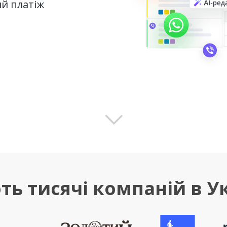
й платіж
ь тисячі компаній в Укр