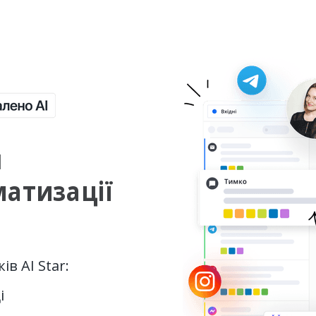
й
матизації
ів AI Star:
і