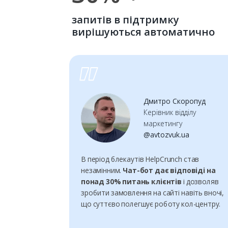
запитів в підтримку
вирішуються автоматично
Дмитро Скоропуд
Керівник відділу
маркетингу
@avtozvuk.ua
В період блекаутів HelpCrunch став
незамінним.
Чат-бот дає відповіді на
понад 30% питань клієнтів
і
дозволяв
зробити замовлення на сайті навіть вночі,
що суттєво полегшує роботу кол-центру.