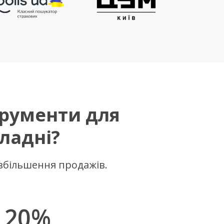
трументи для
ладні?
 збільшення продажів.
- 20%