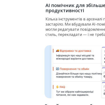
AI помічник для збільш
продуктивності
Кілька інструментів в арсеналі
застаріло. Ми вбудували AI-пом
могли редагувати повідомленн
стиль, перекладати — і не треб